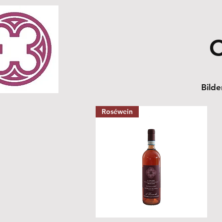
C
Bilde
Roséwein